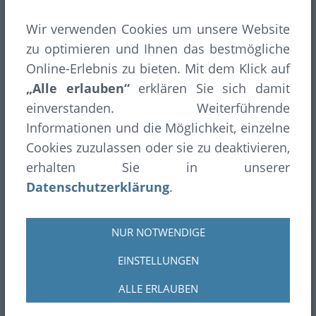
Inhaltsverzeichnis
Wir verwenden Cookies um unsere Website
Rechtliches
zu optimieren und Ihnen das bestmögliche
Impressum
Online-Erlebnis zu bieten. Mit dem Klick auf
Disclaimer
Datenschutzerklärung
„Alle erlauben“
erklären Sie sich damit
Bildnachweis
einverstanden. Weiterführende
Informationen und die Möglichkeit, einzelne
Blog-Archiv
Cookies zuzulassen oder sie zu deaktivieren,
Blog 2025
erhalten Sie in unserer
Blog 2024
Blog 2023
Datenschutzerklärung
.
Mitglied im
Bund der historischen deutschen
Schützenbruderschaften e.V.
NUR NOTWENDIGE
EINSTELLUNGEN
Aktuelle Ausgabe der
Fischelner Woche
ALLE ERLAUBEN
© 2006 - 2026
Bürger-Schützen-Gesellschaft 1451 Fischeln
e.V.