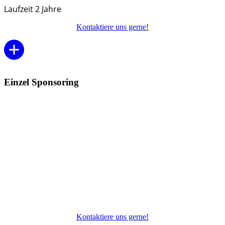
Laufzeit 2 Jahre
Kontaktiere uns gerne!
Einzel Sponsoring
Auswahl 1
Bannerwerbung Königsvogelschießen 2026
Riesen-Banner auf Bauzaun im Festbereich
Laufzeit 1 Königsvogelschießen
Auswahl 2
Led Leinwand 4 x 2 Meter Spot Königsvogelschießen
2026
Werbung auf der LED Leinwand im Festzelt
Laufzeit 1 Königsvogelschießen
Kontaktiere uns gerne!